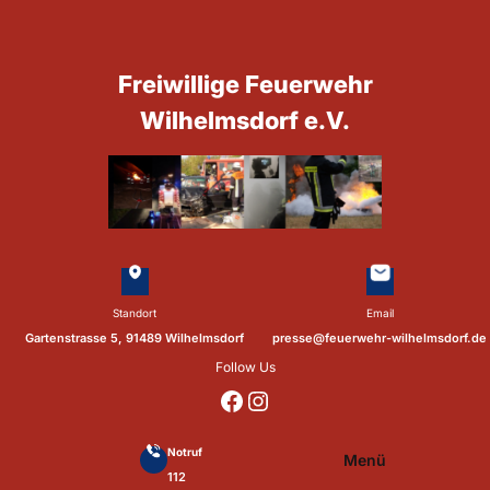
Zum
Inhalt
springen
Freiwillige Feuerwehr
Wilhelmsdorf e.V.
Standort
Email
Gartenstrasse 5, 91489 Wilhelmsdorf
presse@feuerwehr-wilhelmsdorf.de
Follow Us
https://www.facebook.com/p/Feuerwehr-Wilhelmsdorf-Mfr-100041655560073/?locale=de_DE
https://www.instagram.com/feuerwehr_wilhelmsdorf_mfr/
Notruf
Menü
112