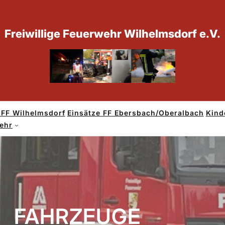
Freiwillige Feuerwehr Wilhelmsdorf e.V.
 FF Wilhelmsdorf
Einsätze FF Ebersbach/Oberalbach
Kind
wehr
FAHRZEUGE