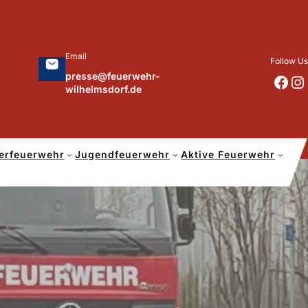
Email
Follow Us
presse@feuerwehr-
https://www.facebook.com/p/Feuerwehr-Wilhelmsdorf-Mfr-100041655560073/?locale=de_DE
https://www.instagram.com/feuerwehr_wilhelmsdorf_mfr/
wilhelmsdorf.de
erfeuerwehr
Jugendfeuerwehr
Aktive Feuerwehr