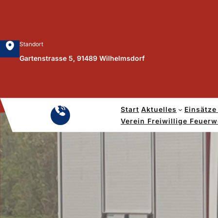
Zum
Inhalt
springen
Standort
Gartenstrasse 5, 91489 Wilhelmsdorf
Start
Aktuelles
Einsätze
Notruf
Verein Freiwillige Feuer
112