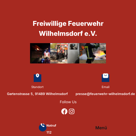
Zum
Inhalt
springen
Freiwillige Feuerwehr
Wilhelmsdorf e.V.
Standort
Email
Gartenstrasse 5, 91489 Wilhelmsdorf
presse@feuerwehr-wilhelmsdorf.de
Follow Us
https://www.facebook.com/p/Feuerwehr-Wilhelmsdorf-Mfr-100041655560073/?locale=de_DE
https://www.instagram.com/feuerwehr_wilhelmsdorf_mfr/
Notruf
Menü
112