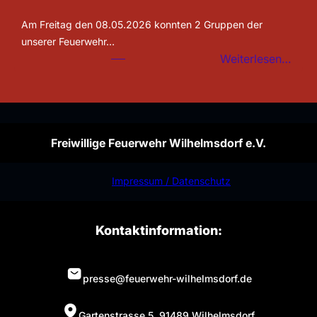
Am Freitag den 08.05.2026 konnten 2 Gruppen der
unserer Feuerwehr…
:
Weiterlesen…
Leis
abge
Freiwillige Feuerwehr Wilhelmsdorf e.V.
Impressum / Datenschutz
Kontaktinformation:
presse@feuerwehr-wilhelmsdorf.de
Gartenstrasse 5, 91489 Wilhelmsdorf