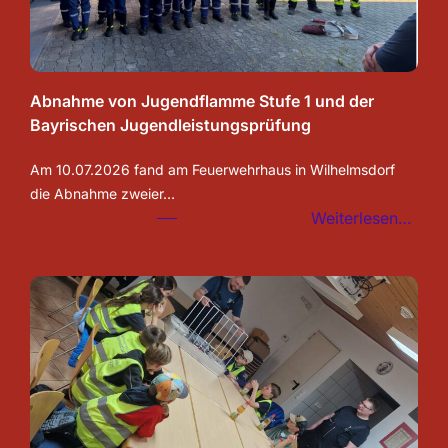
Abnahme von Jugendflamme Stufe 1 und der
Bayrischen Jugendleistungsprüfung
Am 10.07.2026 fand am Feuerwehrhaus in Wilhelmsdorf
die Abnahme zweier…
:
Weiterlesen…
Abn
von
Juge
Stuf
1
und
der
Bayr
Juge