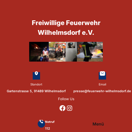
Zum
Inhalt
springen
Freiwillige Feuerwehr
Wilhelmsdorf e.V.
Standort
Email
Gartenstrasse 5, 91489 Wilhelmsdorf
presse@feuerwehr-wilhelmsdorf.de
Follow Us
https://www.facebook.com/p/Feuerwehr-Wilhelmsdorf-Mfr-100041655560073/?locale=de_DE
https://www.instagram.com/feuerwehr_wilhelmsdorf_mfr/
Notruf
Menü
112