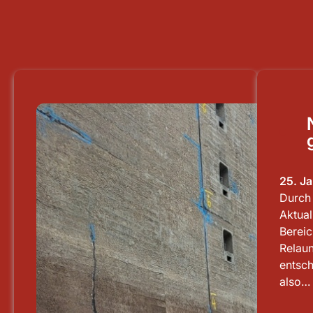
25. J
Durch 
Aktua
Bereic
Relaun
entsch
also…