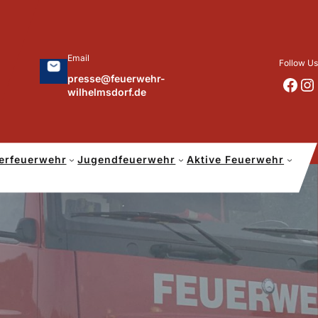
Email
Follow Us
presse@feuerwehr-
https://www.facebook.com/p/Feuerwehr-Wilhelmsdorf-Mfr-100041655560073/?locale=de_DE
https://www.instagram.com/feuerwehr_wilhelmsdorf_mfr/
wilhelmsdorf.de
erfeuerwehr
Jugendfeuerwehr
Aktive Feuerwehr