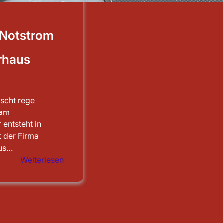
 Notstrom
rhaus
rscht rege
 am
 entsteht in
 der Firma
aus…
:
Weiterlesen
Sauberen
Notstrom
für
das
Feuerwehrhaus