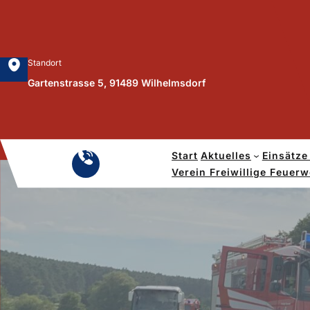
Zum
Inhalt
springen
Standort
Gartenstrasse 5, 91489 Wilhelmsdorf
Start
Aktuelles
Einsätze
Notruf
Verein Freiwillige Feuer
112