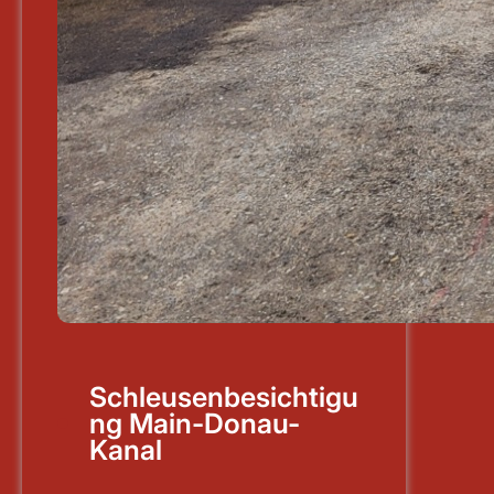
Schleusenbesichtigu
ng Main-Donau-
Kanal