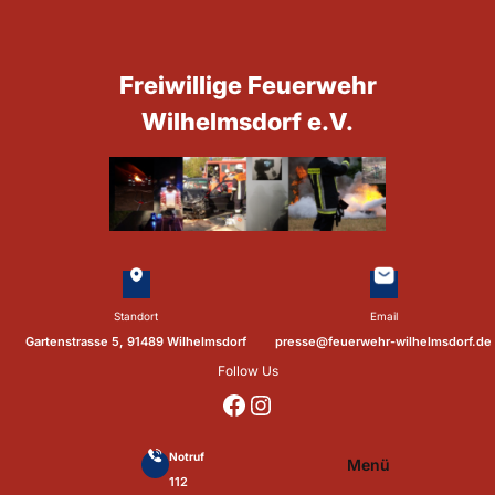
Zum
Inhalt
springen
Freiwillige Feuerwehr
Wilhelmsdorf e.V.
Standort
Email
Gartenstrasse 5, 91489 Wilhelmsdorf
presse@feuerwehr-wilhelmsdorf.de
Follow Us
https://www.facebook.com/p/Feuerwehr-Wilhelmsdorf-Mfr-100041655560073/?locale=de_DE
https://www.instagram.com/feuerwehr_wilhelmsdorf_mfr/
Notruf
Menü
112