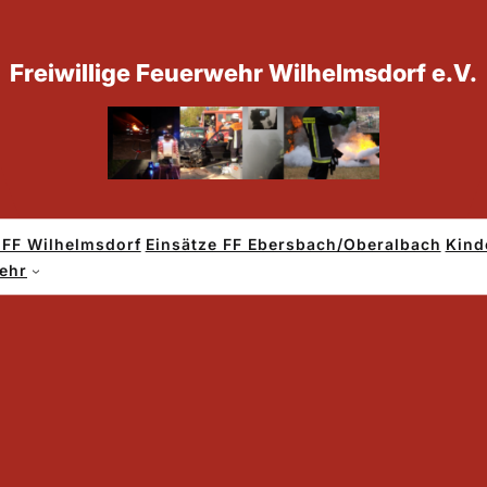
Freiwillige Feuerwehr Wilhelmsdorf e.V.
 FF Wilhelmsdorf
Einsätze FF Ebersbach/Oberalbach
Kind
B – Brand Böschung
wehr