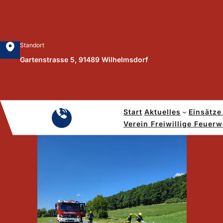
Zum
Inhalt
springen
Standort
Gartenstrasse 5, 91489 Wilhelmsdorf
Start
Aktuelles
Einsätze
Notruf
Verein Freiwillige Feuer
112