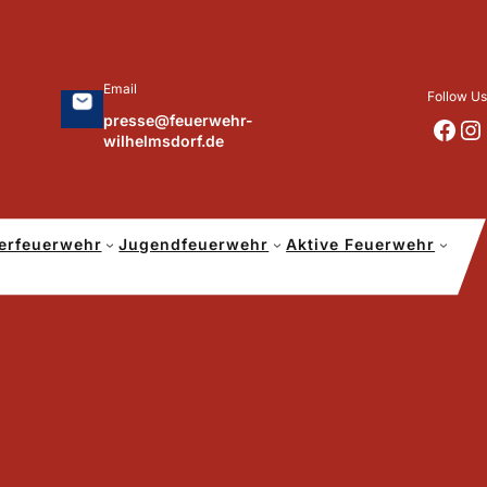
Email
Follow Us
presse@feuerwehr-
https://www.facebook.com/p/Feuerwehr-Wilhelmsdorf-Mfr-100041655560073/?locale=de_DE
https://www.instagram.com/feuerwehr_wilhelmsdorf_mfr/
wilhelmsdorf.de
erfeuerwehr
Jugendfeuerwehr
Aktive Feuerwehr