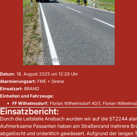
Datum:
18. August 2025 um 12:29 Uhr
Alarmierungsart:
FME + Sirene
Einsatzart:
BRAND
Einheiten und Fahrzeuge:
FF Wilhelmsdorf:
Florian Wilhelmsdorf 40/1, Florian Wilhelms
Einsatzbericht:
Durch die Leitstelle Ansbach wurden wir auf die ST2244 alar
Aufmerksame Passanten haben am Straßenrand mehrere Brands
abgelöscht und ordentlich gewässert. Aufgrund der langen T