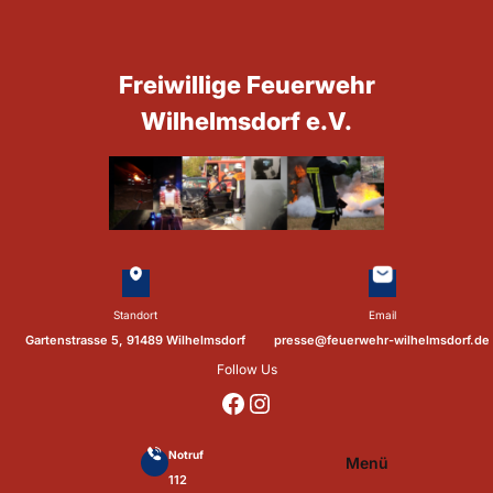
Zum
Inhalt
springen
Freiwillige Feuerwehr
Wilhelmsdorf e.V.
Standort
Email
Gartenstrasse 5, 91489 Wilhelmsdorf
presse@feuerwehr-wilhelmsdorf.de
Follow Us
https://www.facebook.com/p/Feuerwehr-Wilhelmsdorf-Mfr-100041655560073/?locale=de_DE
https://www.instagram.com/feuerwehr_wilhelmsdorf_mfr/
Notruf
Menü
112