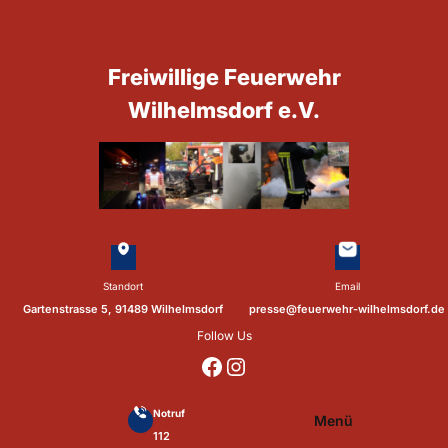
Zum
Inhalt
springen
Freiwillige Feuerwehr
Wilhelmsdorf e.V.
Standort
Email
Gartenstrasse 5, 91489 Wilhelmsdorf
presse@feuerwehr-wilhelmsdorf.de
Follow Us
https://www.facebook.com/p/Feuerwehr-Wilhelmsdorf-Mfr-100041655560073/?locale=de_DE
https://www.instagram.com/feuerwehr_wilhelmsdorf_mfr/
Notruf
Menü
112