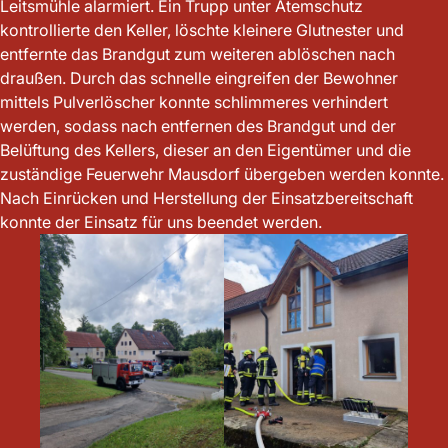
Leitsmühle alarmiert. Ein Trupp unter Atemschutz
kontrollierte den Keller, löschte kleinere Glutnester und
entfernte das Brandgut zum weiteren ablöschen nach
draußen. Durch das schnelle eingreifen der Bewohner
mittels Pulverlöscher konnte schlimmeres verhindert
werden, sodass nach entfernen des Brandgut und der
Belüftung des Kellers, dieser an den Eigentümer und die
zuständige Feuerwehr Mausdorf übergeben werden konnte.
Nach Einrücken und Herstellung der Einsatzbereitschaft
konnte der Einsatz für uns beendet werden.