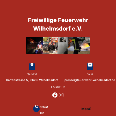
Zum
Inhalt
springen
Freiwillige Feuerwehr
Wilhelmsdorf e.V.
Standort
Email
Gartenstrasse 5, 91489 Wilhelmsdorf
presse@feuerwehr-wilhelmsdorf.de
Follow Us
https://www.facebook.com/p/Feuerwehr-Wilhelmsdorf-Mfr-100041655560073/?locale=de_DE
https://www.instagram.com/feuerwehr_wilhelmsdorf_mfr/
Notruf
Menü
112