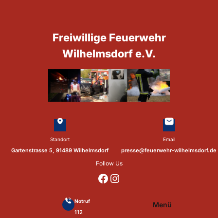
Zum
Inhalt
springen
Freiwillige Feuerwehr
Wilhelmsdorf e.V.
Standort
Email
Gartenstrasse 5, 91489 Wilhelmsdorf
presse@feuerwehr-wilhelmsdorf.de
Follow Us
https://www.facebook.com/p/Feuerwehr-Wilhelmsdorf-Mfr-100041655560073/?locale=de_DE
https://www.instagram.com/feuerwehr_wilhelmsdorf_mfr/
Notruf
Menü
112