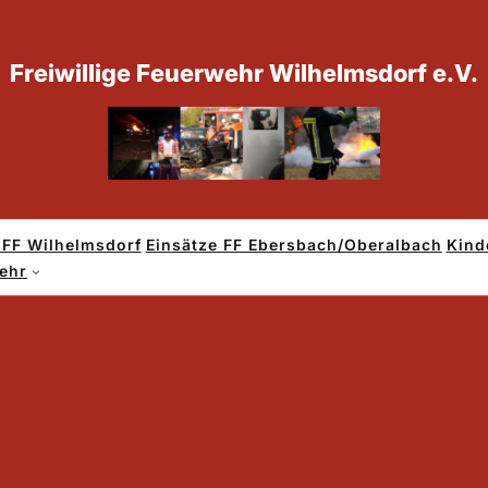
Freiwillige Feuerwehr Wilhelmsdorf e.V.
 FF Wilhelmsdorf
Einsätze FF Ebersbach/Oberalbach
Kind
THL – Baum auf Fahrbahn
wehr