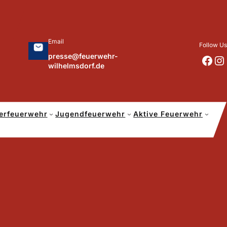
Email
Follow Us
presse@feuerwehr-
https://www.facebook.com/p/Feuerwehr-Wilhelmsdorf-Mfr-100041655560073/?locale=de_DE
https://www.instagram.com/feuerwehr_wilhelmsdorf_mfr/
wilhelmsdorf.de
erfeuerwehr
Jugendfeuerwehr
Aktive Feuerwehr