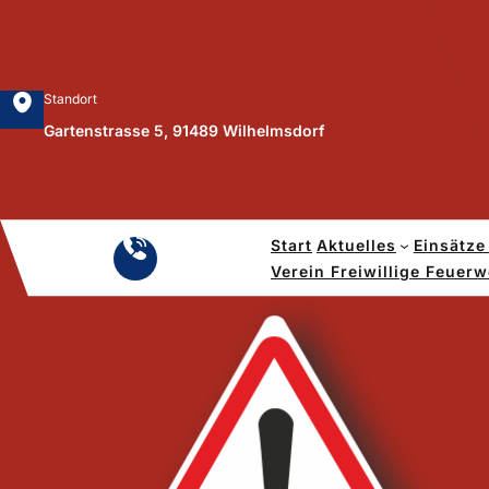
Zum
Inhalt
springen
Standort
Gartenstrasse 5, 91489 Wilhelmsdorf
Start
Aktuelles
Einsätze
Notruf
Verein Freiwillige Feuer
112