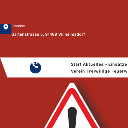
Zum
Inhalt
springen
Standort
Gartenstrasse 5, 91489 Wilhelmsdorf
Start
Aktuelles
Einsätze
Notruf
Verein Freiwillige Feuer
112