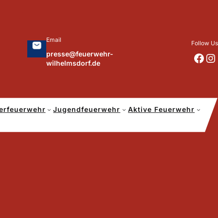
Email
Follow Us
presse@feuerwehr-
https://www.facebook.com/p/Feuerwehr-Wilhelmsdorf-Mfr-100041655560073/?locale=de_DE
https://www.instagram.com/feuerwehr_wilhelmsdorf_mfr/
wilhelmsdorf.de
erfeuerwehr
Jugendfeuerwehr
Aktive Feuerwehr