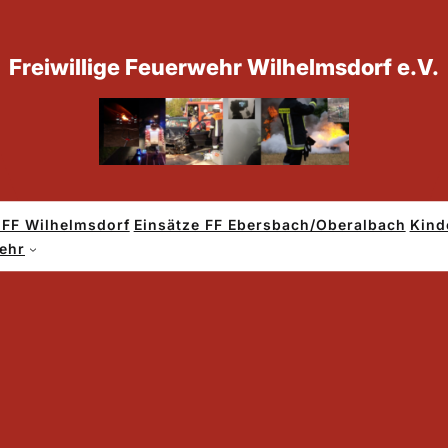
Freiwillige Feuerwehr Wilhelmsdorf e.V.
 FF Wilhelmsdorf
Einsätze FF Ebersbach/Oberalbach
Kind
THL – Türöffnung akut
wehr