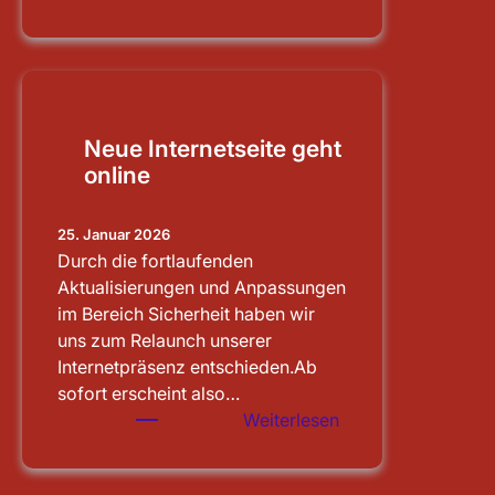
Schleusenbesichti
Main-
Donau-
Kanal
Neue Internetseite geht
online
25. Januar 2026
Durch die fortlaufenden
Aktualisierungen und Anpassungen
im Bereich Sicherheit haben wir
uns zum Relaunch unserer
Internetpräsenz entschieden.Ab
sofort erscheint also…
:
Weiterlesen
Neue
Internetseite