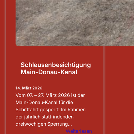
Schleusenbesichtigung
Main-Donau-Kanal
14. März 2026
Vom 07. – 27. März 2026 ist der
Main-Donau-Kanal für die
Schifffahrt gesperrt. Im Rahmen
der jährlich stattfindenden
dreiwöchigen Sperrung…
:
Weiterlesen