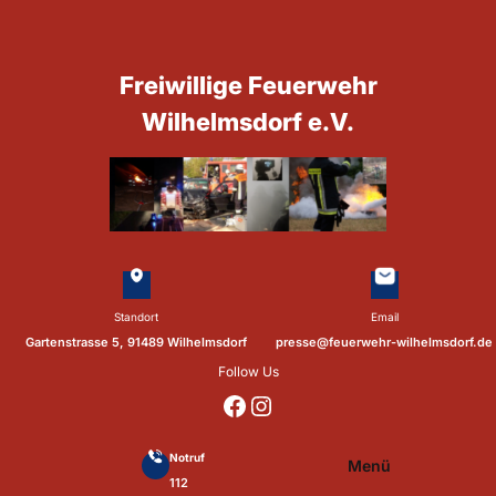
Zum
Inhalt
springen
Freiwillige Feuerwehr
Wilhelmsdorf e.V.
Standort
Email
Gartenstrasse 5, 91489 Wilhelmsdorf
presse@feuerwehr-wilhelmsdorf.de
Follow Us
https://www.facebook.com/p/Feuerwehr-Wilhelmsdorf-Mfr-100041655560073/?locale=de_DE
https://www.instagram.com/feuerwehr_wilhelmsdorf_mfr/
Notruf
Menü
112