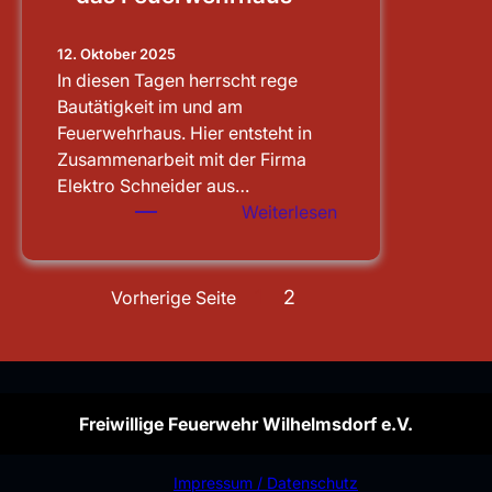
12. Oktober 2025
In diesen Tagen herrscht rege
Bautätigkeit im und am
Feuerwehrhaus. Hier entsteht in
Zusammenarbeit mit der Firma
Elektro Schneider aus…
:
Weiterlesen
Sauberen
Notstrom
für
1
2
Vorherige Seite
das
Feuerwehrhaus
Freiwillige Feuerwehr Wilhelmsdorf e.V.
Impressum / Datenschutz