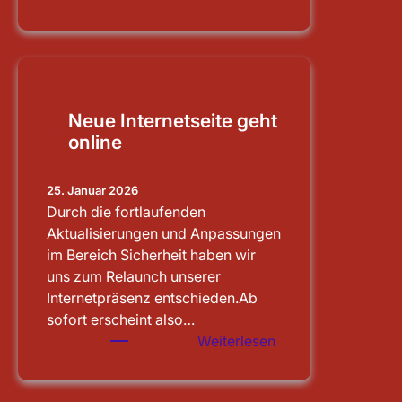
Schleusenbesichti
Main-
Donau-
Kanal
Neue Internetseite geht
online
25. Januar 2026
Durch die fortlaufenden
Aktualisierungen und Anpassungen
im Bereich Sicherheit haben wir
uns zum Relaunch unserer
Internetpräsenz entschieden.Ab
sofort erscheint also…
:
Weiterlesen
Neue
Internetseite