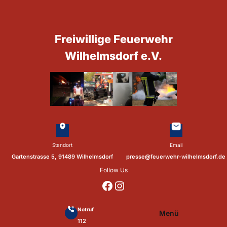
Zum
Inhalt
springen
Freiwillige Feuerwehr
Wilhelmsdorf e.V.
Standort
Email
Gartenstrasse 5, 91489 Wilhelmsdorf
presse@feuerwehr-wilhelmsdorf.de
Follow Us
https://www.facebook.com/p/Feuerwehr-Wilhelmsdorf-Mfr-100041655560073/?locale=de_DE
https://www.instagram.com/feuerwehr_wilhelmsdorf_mfr/
Notruf
Menü
112