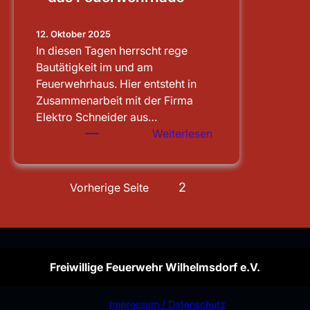
12. Oktober 2025
In diesen Tagen herrscht rege
Bautätigkeit im und am
Feuerwehrhaus. Hier entsteht in
Zusammenarbeit mit der Firma
Elektro Schneider aus…
:
Weiterlesen
Sauberen
Notstrom
für
1
2
Vorherige Seite
das
Feuerwehrhaus
Freiwillige Feuerwehr Wilhelmsdorf e.V.
Impressum / Datenschutz