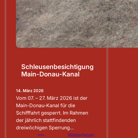
Schleusenbesichtigung
Main-Donau-Kanal
14. März 2026
Vom 07. – 27. März 2026 ist der
Main-Donau-Kanal für die
Schifffahrt gesperrt. Im Rahmen
der jährlich stattfindenden
dreiwöchigen Sperrung…
:
Weiterlesen