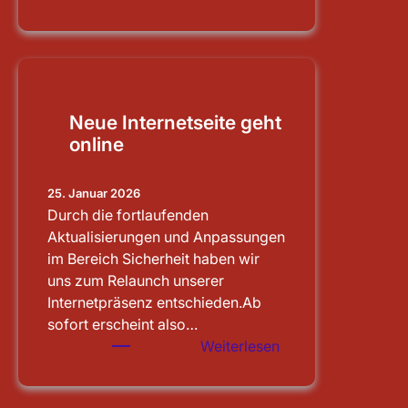
Schleusenbesichti
Main-
Donau-
Kanal
Neue Internetseite geht
online
25. Januar 2026
Durch die fortlaufenden
Aktualisierungen und Anpassungen
im Bereich Sicherheit haben wir
uns zum Relaunch unserer
Internetpräsenz entschieden.Ab
sofort erscheint also…
:
Weiterlesen
Neue
Internetseite