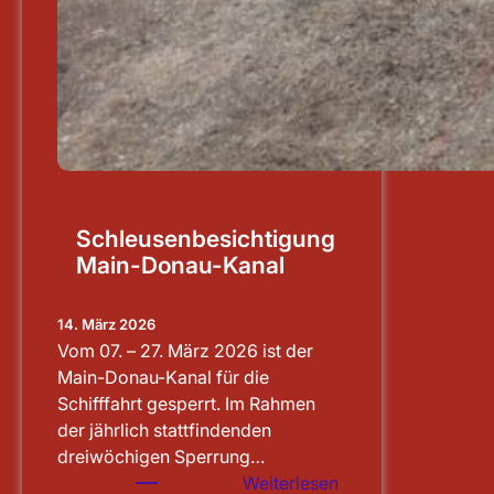
Schleusenbesichtigung
Main-Donau-Kanal
14. März 2026
Vom 07. – 27. März 2026 ist der
Main-Donau-Kanal für die
Schifffahrt gesperrt. Im Rahmen
der jährlich stattfindenden
dreiwöchigen Sperrung…
:
Weiterlesen