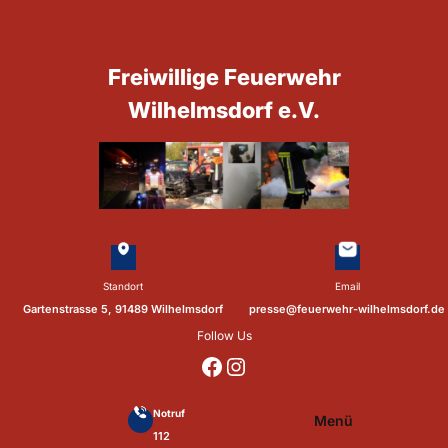
Zum
Inhalt
springen
Freiwillige Feuerwehr
Wilhelmsdorf e.V.
Standort
Email
Gartenstrasse 5, 91489 Wilhelmsdorf
presse@feuerwehr-wilhelmsdorf.de
Follow Us
https://www.facebook.com/p/Feuerwehr-Wilhelmsdorf-Mfr-100041655560073/?locale=de_DE
https://www.instagram.com/feuerwehr_wilhelmsdorf_mfr/
Notruf
Menü
112