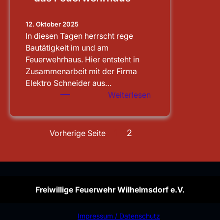
12. Oktober 2025
In diesen Tagen herrscht rege
Bautätigkeit im und am
Feuerwehrhaus. Hier entsteht in
Zusammenarbeit mit der Firma
Elektro Schneider aus…
:
Weiterlesen
Sauberen
Notstrom
für
1
2
Vorherige Seite
das
Feuerwehrhaus
Freiwillige Feuerwehr Wilhelmsdorf e.V.
Impressum / Datenschutz