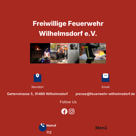
Zum
Inhalt
springen
Freiwillige Feuerwehr
Wilhelmsdorf e.V.
Standort
Email
Gartenstrasse 5, 91489 Wilhelmsdorf
presse@feuerwehr-wilhelmsdorf.de
Follow Us
https://www.facebook.com/p/Feuerwehr-Wilhelmsdorf-Mfr-100041655560073/?locale=de_DE
https://www.instagram.com/feuerwehr_wilhelmsdorf_mfr/
Notruf
Menü
112