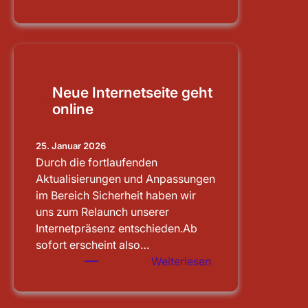
Schleusenbesichti
Main-
Donau-
Kanal
Neue Internetseite geht
online
25. Januar 2026
Durch die fortlaufenden
Aktualisierungen und Anpassungen
im Bereich Sicherheit haben wir
uns zum Relaunch unserer
Internetpräsenz entschieden.Ab
sofort erscheint also…
:
Weiterlesen
Neue
Internetseite