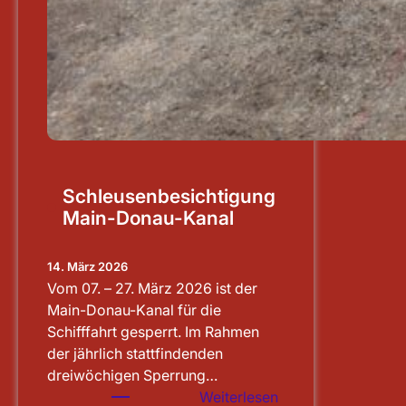
Schleusenbesichtigung
Main-Donau-Kanal
14. März 2026
Vom 07. – 27. März 2026 ist der
Main-Donau-Kanal für die
Schifffahrt gesperrt. Im Rahmen
der jährlich stattfindenden
dreiwöchigen Sperrung…
:
Weiterlesen