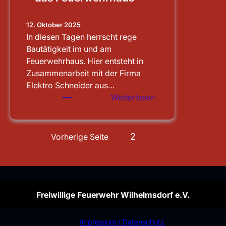
12. Oktober 2025
In diesen Tagen herrscht rege
Bautätigkeit im und am
Feuerwehrhaus. Hier entsteht in
Zusammenarbeit mit der Firma
Elektro Schneider aus…
:
Weiterlesen
Sauberen
Notstrom
für
1
2
Vorherige Seite
das
Feuerwehrhaus
Freiwillige Feuerwehr Wilhelmsdorf e.V.
Impressum / Datenschutz