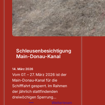
Schleusenbesichtigung
Main-Donau-Kanal
14. März 2026
Vom 07. – 27. März 2026 ist der
Main-Donau-Kanal für die
Schifffahrt gesperrt. Im Rahmen
der jährlich stattfindenden
dreiwöchigen Sperrung…
:
Weiterlesen