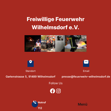
Zum
Inhalt
springen
Freiwillige Feuerwehr
Wilhelmsdorf e.V.
Standort
Email
Gartenstrasse 5, 91489 Wilhelmsdorf
presse@feuerwehr-wilhelmsdorf.de
Follow Us
https://www.facebook.com/p/Feuerwehr-Wilhelmsdorf-Mfr-100041655560073/?locale=de_DE
https://www.instagram.com/feuerwehr_wilhelmsdorf_mfr/
Notruf
Menü
112