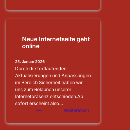
Schleusenbesichti
Main-
Donau-
Kanal
Neue Internetseite geht
online
25. Januar 2026
Durch die fortlaufenden
Aktualisierungen und Anpassungen
im Bereich Sicherheit haben wir
uns zum Relaunch unserer
Internetpräsenz entschieden.Ab
sofort erscheint also…
:
Weiterlesen
Neue
Internetseite