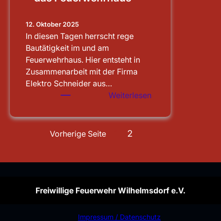
12. Oktober 2025
In diesen Tagen herrscht rege
Bautätigkeit im und am
Feuerwehrhaus. Hier entsteht in
Zusammenarbeit mit der Firma
Elektro Schneider aus…
:
Weiterlesen
Sauberen
Notstrom
für
1
2
Vorherige Seite
das
Feuerwehrhaus
Freiwillige Feuerwehr Wilhelmsdorf e.V.
Impressum / Datenschutz