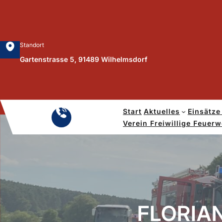
Zum
Inhalt
springen
Standort
Gartenstrasse 5, 91489 Wilhelmsdorf
Start
Aktuelles
Einsätze
Notruf
Verein Freiwillige Feuer
112
FLORIA