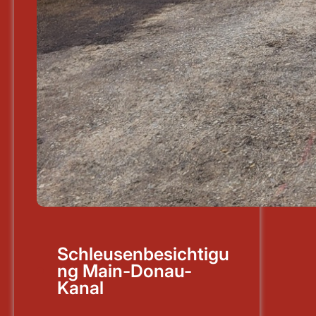
Schleusenbesichtigu
ng Main-Donau-
Kanal