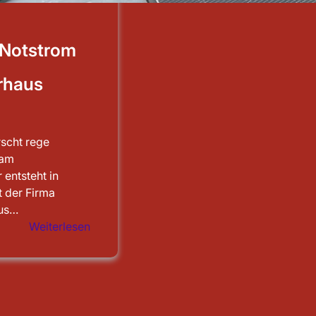
 Notstrom
rhaus
rscht rege
 am
 entsteht in
 der Firma
aus…
:
Weiterlesen
Sauberen
Notstrom
für
das
Feuerwehrhaus