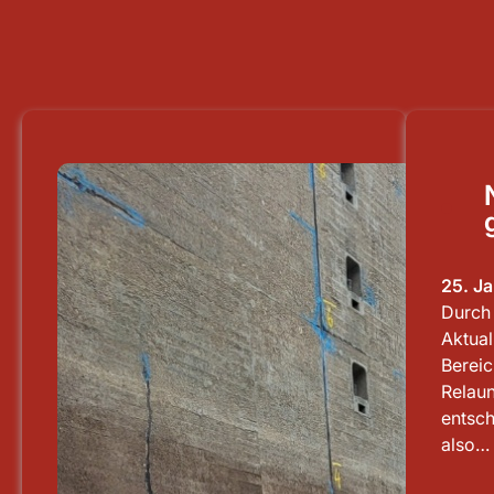
25. J
Durch 
Aktua
Bereic
Relaun
entsch
also…