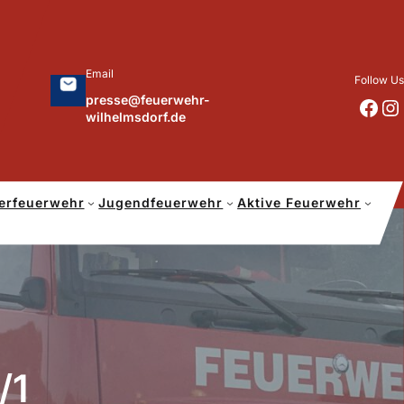
Email
Follow Us
presse@feuerwehr-
https://www.facebook.com/p/Feuerwehr-Wilhelmsdorf-Mfr-100041655560073/?locale=de_DE
https://www.instagram.com/feuerwehr_wilhelmsdorf_mfr/
wilhelmsdorf.de
erfeuerwehr
Jugendfeuerwehr
Aktive Feuerwehr
/1