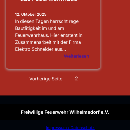
12. Oktober 2025
In diesen Tagen herrscht rege
Bautätigkeit im und am
Feuerwehrhaus. Hier entsteht in
Zusammenarbeit mit der Firma
Elektro Schneider aus…
:
Weiterlesen
Sauberen
Notstrom
für
1
2
Vorherige Seite
das
Feuerwehrhaus
Freiwillige Feuerwehr Wilhelmsdorf e.V.
Impressum / Datenschutz