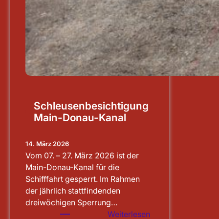
Schleusenbesichtigung
Main-Donau-Kanal
14. März 2026
Vom 07. – 27. März 2026 ist der
Main-Donau-Kanal für die
Schifffahrt gesperrt. Im Rahmen
der jährlich stattfindenden
dreiwöchigen Sperrung…
:
Weiterlesen