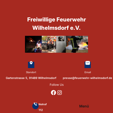
Zum
Inhalt
springen
Freiwillige Feuerwehr
Wilhelmsdorf e.V.
Standort
Email
Gartenstrasse 5, 91489 Wilhelmsdorf
presse@feuerwehr-wilhelmsdorf.de
Follow Us
https://www.facebook.com/p/Feuerwehr-Wilhelmsdorf-Mfr-100041655560073/?locale=de_DE
https://www.instagram.com/feuerwehr_wilhelmsdorf_mfr/
Notruf
Menü
112