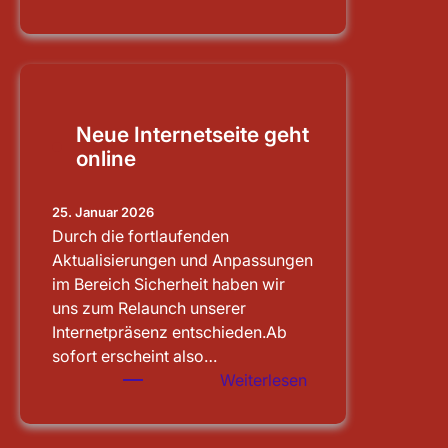
Schleusenbesichti
Main-
Donau-
Kanal
Neue Internetseite geht
online
25. Januar 2026
Durch die fortlaufenden
Aktualisierungen und Anpassungen
im Bereich Sicherheit haben wir
uns zum Relaunch unserer
Internetpräsenz entschieden.Ab
sofort erscheint also…
:
Weiterlesen
Neue
Internetseite