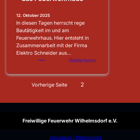
12. Oktober 2025
In diesen Tagen herrscht rege
Bautätigkeit im und am
Feuerwehrhaus. Hier entsteht in
Zusammenarbeit mit der Firma
Elektro Schneider aus…
:
Weiterlesen
Sauberen
Notstrom
für
1
2
Vorherige Seite
das
Feuerwehrhaus
Freiwillige Feuerwehr Wilhelmsdorf e.V.
Impressum / Datenschutz