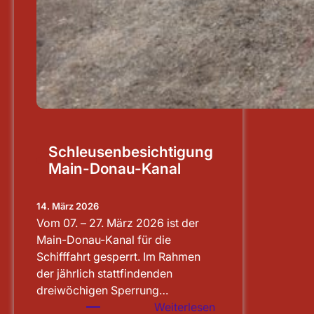
Schleusenbesichtigung
Main-Donau-Kanal
14. März 2026
Vom 07. – 27. März 2026 ist der
Main-Donau-Kanal für die
Schifffahrt gesperrt. Im Rahmen
der jährlich stattfindenden
dreiwöchigen Sperrung…
:
Weiterlesen