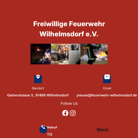
Zum
Inhalt
springen
Freiwillige Feuerwehr
Wilhelmsdorf e.V.
Standort
Email
Gartenstrasse 5, 91489 Wilhelmsdorf
presse@feuerwehr-wilhelmsdorf.de
Follow Us
https://www.facebook.com/p/Feuerwehr-Wilhelmsdorf-Mfr-100041655560073/?locale=de_DE
https://www.instagram.com/feuerwehr_wilhelmsdorf_mfr/
Notruf
Menü
112