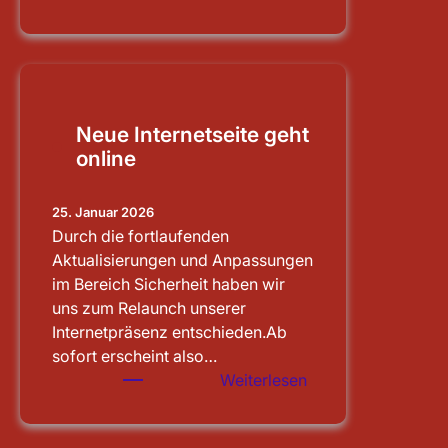
Schleusenbesichti
Main-
Donau-
Kanal
Neue Internetseite geht
online
25. Januar 2026
Durch die fortlaufenden
Aktualisierungen und Anpassungen
im Bereich Sicherheit haben wir
uns zum Relaunch unserer
Internetpräsenz entschieden.Ab
sofort erscheint also…
:
Weiterlesen
Neue
Internetseite