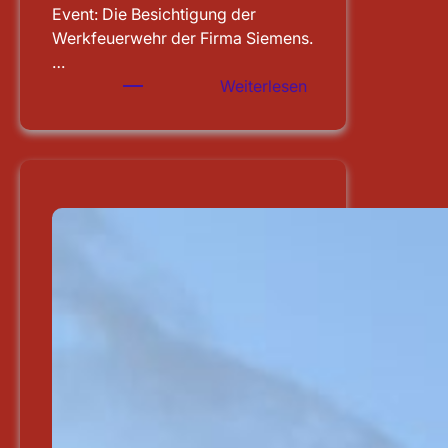
Event: Die Besichtigung der
Werkfeuerwehr der Firma Siemens.
…
:
Weiterlesen
Besichtigung
der
WF
Siemens
in
Erlangen