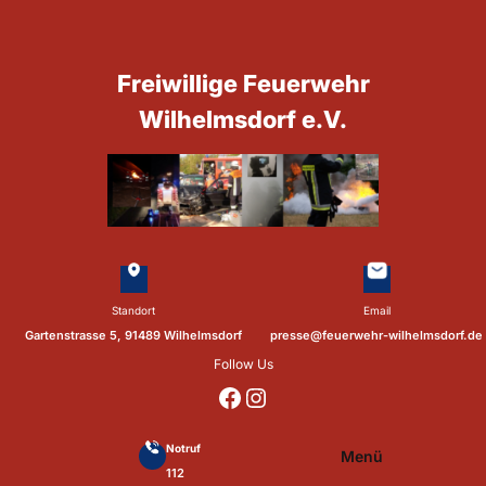
Zum
Inhalt
springen
Freiwillige Feuerwehr
Wilhelmsdorf e.V.
Standort
Email
Gartenstrasse 5, 91489 Wilhelmsdorf
presse@feuerwehr-wilhelmsdorf.de
Follow Us
https://www.facebook.com/p/Feuerwehr-Wilhelmsdorf-Mfr-100041655560073/?locale=de_DE
https://www.instagram.com/feuerwehr_wilhelmsdorf_mfr/
Notruf
Menü
112