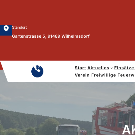
Zum
Inhalt
springen
Standort
Gartenstrasse 5, 91489 Wilhelmsdorf
Start
Aktuelles
Einsätze
Notruf
Verein Freiwillige Feuer
112
A