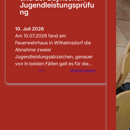
Jugendleistungsprüfu
ng
10. Juli 2026
Am 10.07.2026 fand am
Feuerwehrhaus in Wilhelmsdorf die
Abnahme zweier
Jugendleistungsabzeichen, genauer
von In beiden Fällen galt es für die…
:
Weiterlesen
Abnahme
von
Jugendflamme
Stufe
1
und
der
Bayrischen