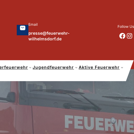
Email
Follow Us
presse@feuerwehr-
https://www.facebook.com/p/Feuerwehr-Wilhelmsdorf-Mfr-100041655560073/?locale=de_DE
https://www.instagram.com/feuerwehr_wilhelmsdorf_mfr/
wilhelmsdorf.de
erfeuerwehr
Jugendfeuerwehr
Aktive Feuerwehr