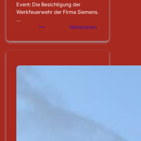
Event: Die Besichtigung der
Werkfeuerwehr der Firma Siemens.
…
:
Weiterlesen
Besichtigung
der
WF
Siemens
in
Erlangen