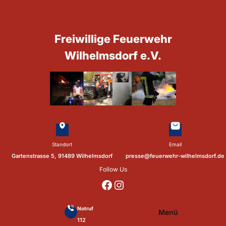
Zum
Inhalt
springen
Freiwillige Feuerwehr
Wilhelmsdorf e.V.
Standort
Email
Gartenstrasse 5, 91489 Wilhelmsdorf
presse@feuerwehr-wilhelmsdorf.de
Follow Us
https://www.facebook.com/p/Feuerwehr-Wilhelmsdorf-Mfr-100041655560073/?locale=de_DE
https://www.instagram.com/feuerwehr_wilhelmsdorf_mfr/
Notruf
Menü
112