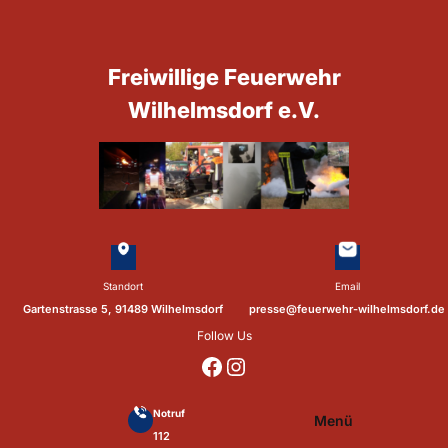
Zum
Inhalt
springen
Freiwillige Feuerwehr
Wilhelmsdorf e.V.
Standort
Email
Gartenstrasse 5, 91489 Wilhelmsdorf
presse@feuerwehr-wilhelmsdorf.de
Follow Us
https://www.facebook.com/p/Feuerwehr-Wilhelmsdorf-Mfr-100041655560073/?locale=de_DE
https://www.instagram.com/feuerwehr_wilhelmsdorf_mfr/
Notruf
Menü
112