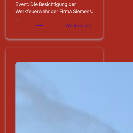
Event: Die Besichtigung der
Werkfeuerwehr der Firma Siemens.
…
:
Weiterlesen
Besichtigung
der
WF
Siemens
in
Erlangen