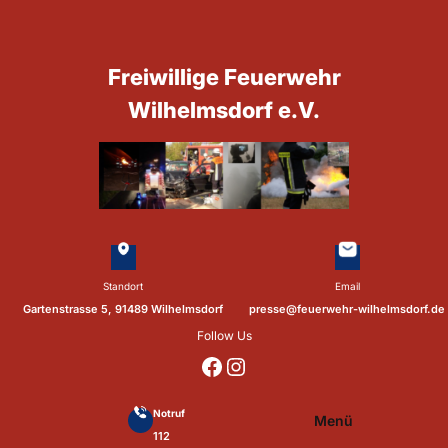
Zum
Inhalt
springen
Freiwillige Feuerwehr
Wilhelmsdorf e.V.
Standort
Email
Gartenstrasse 5, 91489 Wilhelmsdorf
presse@feuerwehr-wilhelmsdorf.de
Follow Us
https://www.facebook.com/p/Feuerwehr-Wilhelmsdorf-Mfr-100041655560073/?locale=de_DE
https://www.instagram.com/feuerwehr_wilhelmsdorf_mfr/
Notruf
Menü
112