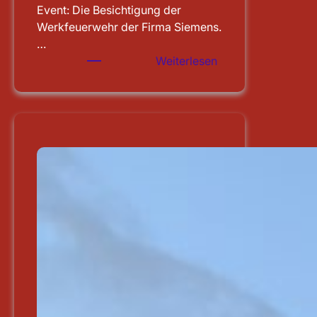
Event: Die Besichtigung der
Werkfeuerwehr der Firma Siemens.
…
:
Weiterlesen
Besichtigung
der
WF
Siemens
in
Erlangen