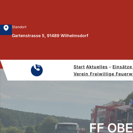
Zum
Inhalt
springen
Standort
Gartenstrasse 5, 91489 Wilhelmsdorf
Start
Aktuelles
Einsätze
Notruf
Verein Freiwillige Feuer
112
FF OB