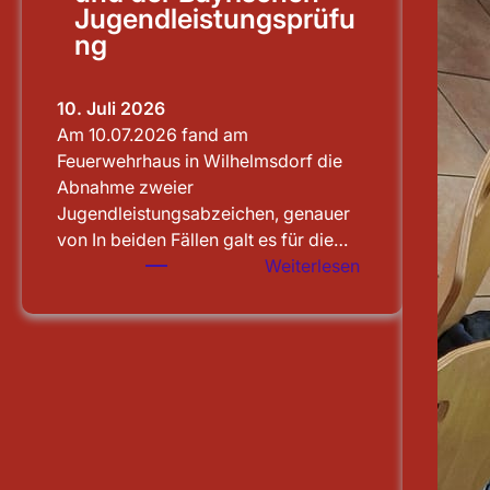
Jugendleistungsprüfu
ng
10. Juli 2026
Am 10.07.2026 fand am
Feuerwehrhaus in Wilhelmsdorf die
Abnahme zweier
Jugendleistungsabzeichen, genauer
von In beiden Fällen galt es für die…
:
Weiterlesen
Abnahme
von
Jugendflamme
Stufe
1
und
der
Bayrischen