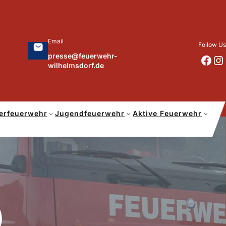
Email
Follow Us
presse@feuerwehr-
https://www.facebook.com/p/Feuerwehr-Wilhelmsdorf-Mfr-100041655560073/?locale=de_DE
https://www.instagram.com/feuerwehr_wilhelmsdorf_mfr/
wilhelmsdorf.de
erfeuerwehr
Jugendfeuerwehr
Aktive Feuerwehr
)