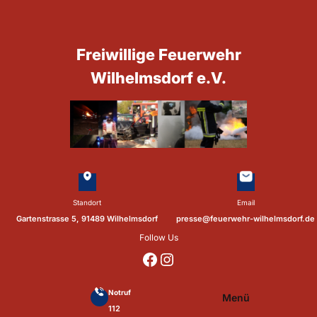
Zum
Inhalt
springen
Freiwillige Feuerwehr
Wilhelmsdorf e.V.
Standort
Email
Gartenstrasse 5, 91489 Wilhelmsdorf
presse@feuerwehr-wilhelmsdorf.de
Follow Us
https://www.facebook.com/p/Feuerwehr-Wilhelmsdorf-Mfr-100041655560073/?locale=de_DE
https://www.instagram.com/feuerwehr_wilhelmsdorf_mfr/
Notruf
Menü
112