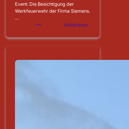
Event: Die Besichtigung der
Werkfeuerwehr der Firma Siemens.
…
:
Weiterlesen
Besichtigung
der
WF
Siemens
in
Erlangen