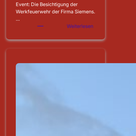
Event: Die Besichtigung der
Werkfeuerwehr der Firma Siemens.
…
:
Weiterlesen
Besichtigung
der
WF
Siemens
in
Erlangen