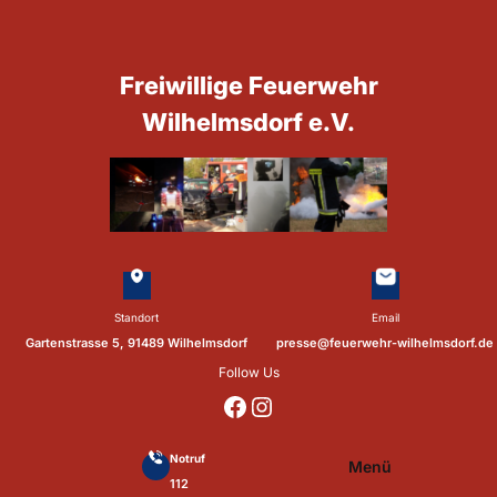
Zum
Inhalt
springen
Freiwillige Feuerwehr
Wilhelmsdorf e.V.
Standort
Email
Gartenstrasse 5, 91489 Wilhelmsdorf
presse@feuerwehr-wilhelmsdorf.de
Follow Us
https://www.facebook.com/p/Feuerwehr-Wilhelmsdorf-Mfr-100041655560073/?locale=de_DE
https://www.instagram.com/feuerwehr_wilhelmsdorf_mfr/
Notruf
Menü
112