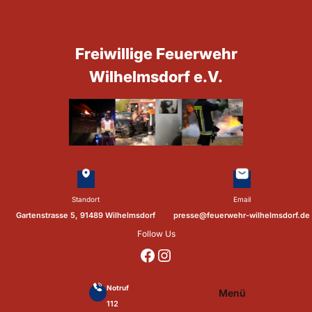
Zum
Inhalt
springen
Freiwillige Feuerwehr
Wilhelmsdorf e.V.
Standort
Email
Gartenstrasse 5, 91489 Wilhelmsdorf
presse@feuerwehr-wilhelmsdorf.de
Follow Us
https://www.facebook.com/p/Feuerwehr-Wilhelmsdorf-Mfr-100041655560073/?locale=de_DE
https://www.instagram.com/feuerwehr_wilhelmsdorf_mfr/
Notruf
Menü
112