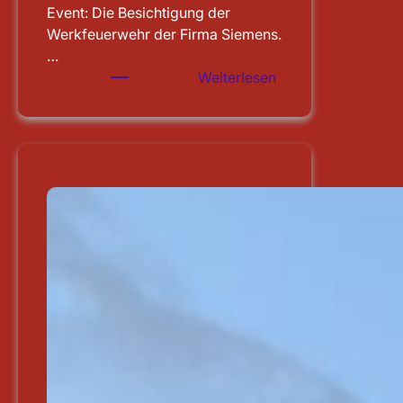
Event: Die Besichtigung der
Werkfeuerwehr der Firma Siemens.
…
:
Weiterlesen
Besichtigung
der
WF
Siemens
in
Erlangen