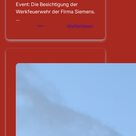
Event: Die Besichtigung der
Werkfeuerwehr der Firma Siemens.
…
:
Weiterlesen
Besichtigung
der
WF
Siemens
in
Erlangen