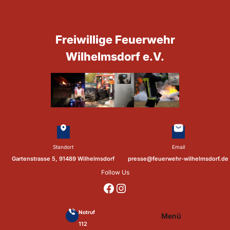
Zum
Inhalt
springen
Freiwillige Feuerwehr
Wilhelmsdorf e.V.
Standort
Email
Gartenstrasse 5, 91489 Wilhelmsdorf
presse@feuerwehr-wilhelmsdorf.de
Follow Us
https://www.facebook.com/p/Feuerwehr-Wilhelmsdorf-Mfr-100041655560073/?locale=de_DE
https://www.instagram.com/feuerwehr_wilhelmsdorf_mfr/
Notruf
Menü
112