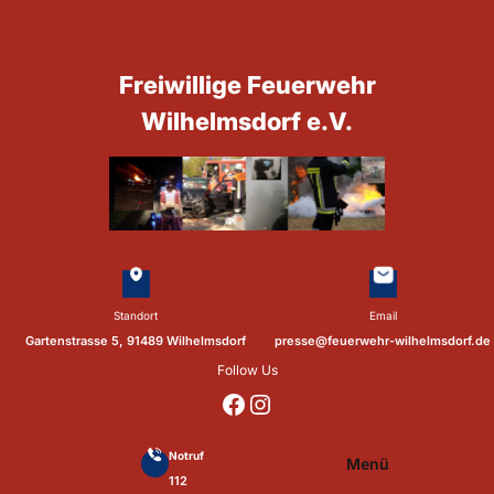
Zum
Inhalt
springen
Freiwillige Feuerwehr
Wilhelmsdorf e.V.
Standort
Email
Gartenstrasse 5, 91489 Wilhelmsdorf
presse@feuerwehr-wilhelmsdorf.de
Follow Us
https://www.facebook.com/p/Feuerwehr-Wilhelmsdorf-Mfr-100041655560073/?locale=de_DE
https://www.instagram.com/feuerwehr_wilhelmsdorf_mfr/
Notruf
Menü
112