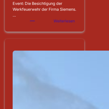
Event: Die Besichtigung der
Werkfeuerwehr der Firma Siemens.
…
:
Weiterlesen
Besichtigung
der
WF
Siemens
in
Erlangen