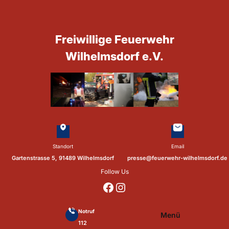
Zum
Inhalt
springen
Freiwillige Feuerwehr
Wilhelmsdorf e.V.
Standort
Email
Gartenstrasse 5, 91489 Wilhelmsdorf
presse@feuerwehr-wilhelmsdorf.de
Follow Us
https://www.facebook.com/p/Feuerwehr-Wilhelmsdorf-Mfr-100041655560073/?locale=de_DE
https://www.instagram.com/feuerwehr_wilhelmsdorf_mfr/
Notruf
Menü
112