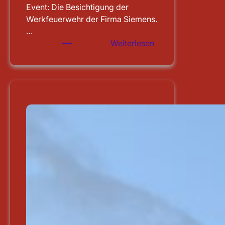
Event: Die Besichtigung der
Werkfeuerwehr der Firma Siemens.
…
:
Weiterlesen
Besichtigung
der
WF
Siemens
in
Erlangen