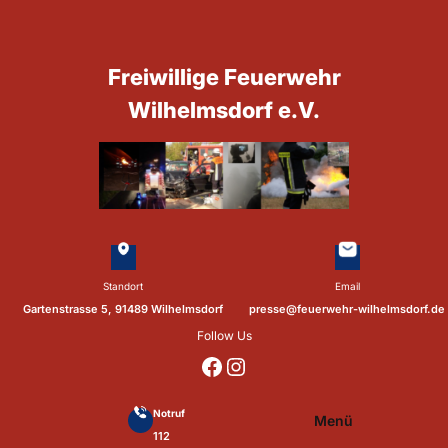
Zum
Inhalt
springen
Freiwillige Feuerwehr
Wilhelmsdorf e.V.
Standort
Email
Gartenstrasse 5, 91489 Wilhelmsdorf
presse@feuerwehr-wilhelmsdorf.de
Follow Us
https://www.facebook.com/p/Feuerwehr-Wilhelmsdorf-Mfr-100041655560073/?locale=de_DE
https://www.instagram.com/feuerwehr_wilhelmsdorf_mfr/
Notruf
Menü
112