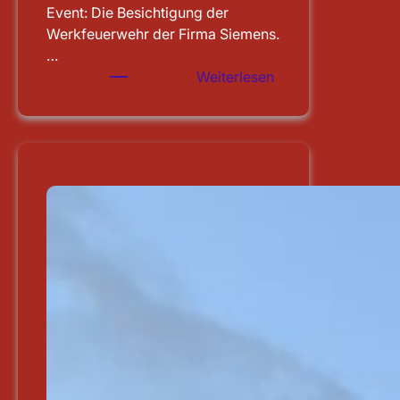
Event: Die Besichtigung der
Werkfeuerwehr der Firma Siemens.
…
:
Weiterlesen
Besichtigung
der
WF
Siemens
in
Erlangen