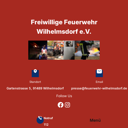
Zum
Inhalt
springen
Freiwillige Feuerwehr
Wilhelmsdorf e.V.
Standort
Email
Gartenstrasse 5, 91489 Wilhelmsdorf
presse@feuerwehr-wilhelmsdorf.de
Follow Us
https://www.facebook.com/p/Feuerwehr-Wilhelmsdorf-Mfr-100041655560073/?locale=de_DE
https://www.instagram.com/feuerwehr_wilhelmsdorf_mfr/
Notruf
Menü
112