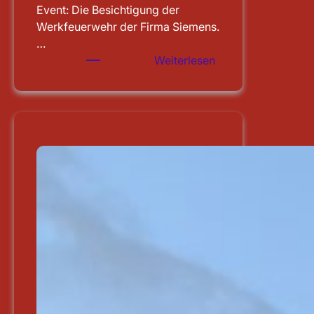
Event: Die Besichtigung der
Werkfeuerwehr der Firma Siemens.
…
:
Weiterlesen
Besichtigung
der
WF
Siemens
in
Erlangen