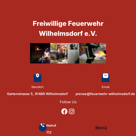
Zum
Inhalt
springen
Freiwillige Feuerwehr
Wilhelmsdorf e.V.
Standort
Email
Gartenstrasse 5, 91489 Wilhelmsdorf
presse@feuerwehr-wilhelmsdorf.de
Follow Us
https://www.facebook.com/p/Feuerwehr-Wilhelmsdorf-Mfr-100041655560073/?locale=de_DE
https://www.instagram.com/feuerwehr_wilhelmsdorf_mfr/
Notruf
Menü
112