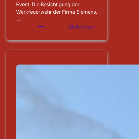
Event: Die Besichtigung der
Werkfeuerwehr der Firma Siemens.
…
:
Weiterlesen
Besichtigung
der
WF
Siemens
in
Erlangen